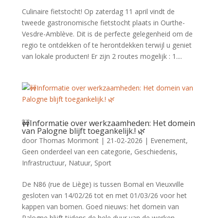
Culinaire fietstocht! Op zaterdag 11 april vindt de
tweede gastronomische fietstocht plaats in Ourthe-
Vesdre-Amblève. Dit is de perfecte gelegenheid om de
regio te ontdekken of te herontdekken terwijl u geniet
van lokale producten! Er zijn 2 routes mogelijk : 1....
🚧Informatie over werkzaamheden: Het domein
van Palogne blijft toegankelijk.! 🌿
door
Thomas Morimont
|
21-02-2026
|
Evenement
,
Geen onderdeel van een categorie
,
Geschiedenis
,
Infrastructuur
,
Natuur
,
Sport
De N86 (rue de Liège) is tussen Bomal en Vieuxville
gesloten van 14/02/26 tot en met 01/03/26 voor het
kappen van bomen. Goed nieuws: het domein van
Palogne blijft tijdens de hele duur van de werken