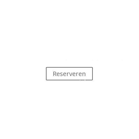
Snelle toegang
Wettelijke bepalingen en gebruikershandvest
Meestgestelde vragen
–
Handige links
–
Over de vzw
D.T.V.L.
Reserveren
Volg ons op social media
Volgen
Volgen