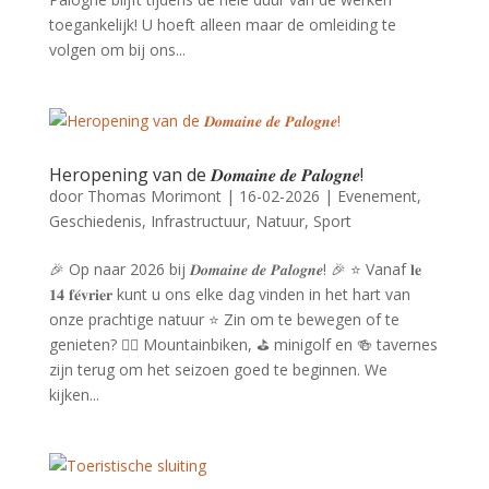
toegankelijk! U hoeft alleen maar de omleiding te
volgen om bij ons...
Heropening van de 𝑫𝒐𝒎𝒂𝒊𝒏𝒆 𝒅𝒆 𝑷𝒂𝒍𝒐𝒈𝒏𝒆!
door
Thomas Morimont
|
16-02-2026
|
Evenement
,
Geschiedenis
,
Infrastructuur
,
Natuur
,
Sport
🎉 Op naar 2026 bij 𝑫𝒐𝒎𝒂𝒊𝒏𝒆 𝒅𝒆 𝑷𝒂𝒍𝒐𝒈𝒏𝒆! 🎉 ⭐ Vanaf 𝐥𝐞
𝟏𝟒 𝐟𝐞́𝐯𝐫𝐢𝐞𝐫 kunt u ons elke dag vinden in het hart van
onze prachtige natuur ⭐ Zin om te bewegen of te
genieten? 🚴‍♀️ Mountainbiken, ⛳ minigolf en 🍻 tavernes
zijn terug om het seizoen goed te beginnen. We
kijken...