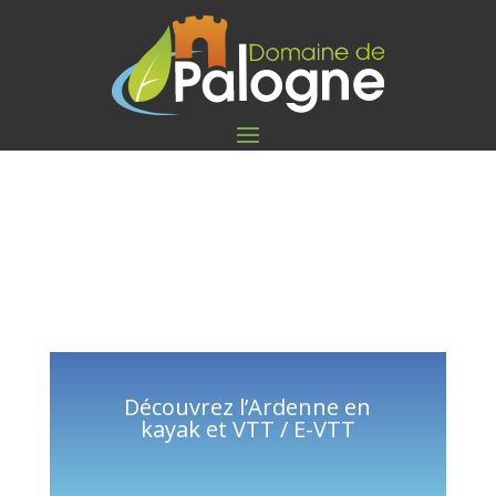
Découvrez l’Ardenne en
kayak et VTT / E-VTT